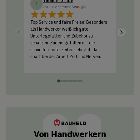
Thomas Grube
Do
T
D
vor 2 Monaten
bei
vo
Top Service und faire Preise! Besonders
Ich habe
als Handwerker weiß ich gute
Amazon b
Unterlegplatten und Zubehör zu
geliefer
schätzen. Zudem gefallen mir die
Support 
schnellen Lieferzeiten sehr gut, das
und ein k
spart bei der Arbeit Zeit und Nerven.
einfach 
Leistung
Von Handwerkern