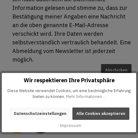
Information gelesen und stimme zu, dass zur
Bestätigung meiner Angaben eine Nachricht
an die oben genannte E-Mail-Adresse
verschickt wird. Ihre Daten werden
selbstverständlich vertraulich behandelt. Eine
Abmeldung vom Newsletter ist jederzeit
möglich.
Abschicken
Wir respektieren Ihre Privatsphäre
Diese Website verwendet Cookies, um eine bestmögliche Erfahrung
bieten zu können.
Mehr Informationen ...
Sicher einkaufen
Datenschutzeinstellungen
Alle Cookies akzeptieren
- Impressum