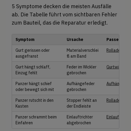
5 Symptome decken die meisten Ausfälle
ab. Die Tabelle führt vom sichtbaren Fehler
zum Bauteil, das die Reparatur erledigt.
Symptom
Ursache
Passendes T
Gurt gerissen oder
Materialverschlei
Rolladengurt
ausgefranst
ß am Band
Gurt hängt schlaff,
Feder im Wickler
Gurtwickler
Einzug fehlt
gebrochen
Panzer hängt schief
Aufhängefeder
Aufhängefed
oder bewegt sich mit
gebrochen
Panzer rutscht in den
Stopper fehlt an
Rolladenstop
Kasten
der Endleiste
Panzer schrammt beim
Einlauftrichter
Einlauftrichte
Einfahren
abgebrochen