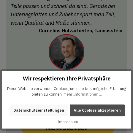
Teile passen und schnell da sind. Gerade bei
Unterlegplatten und Zubehör spart man Zeit,
wenn Qualität und Maße stimmen.
Cornelius Holzarbeiten, Taunusstein
Wir respektieren Ihre Privatsphäre
Diese Website verwendet Cookies, um eine bestmögliche Erfahrung
bieten zu können.
Mehr Informationen ...
Datenschutzeinstellungen
Alle Cookies akzeptieren
Abonniere unseren
- Impressum
Newsletter