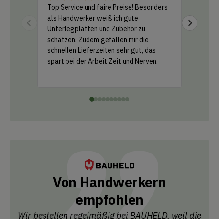
Top Service und faire Preise! Besonders
Ich habe
als Handwerker weiß ich gute
Amazon b
Unterlegplatten und Zubehör zu
geliefer
schätzen. Zudem gefallen mir die
Support 
schnellen Lieferzeiten sehr gut, das
und ein k
spart bei der Arbeit Zeit und Nerven.
einfach 
Leistung
Von Handwerkern
empfohlen
Wir bestellen regelmäßig bei BAUHELD, weil die