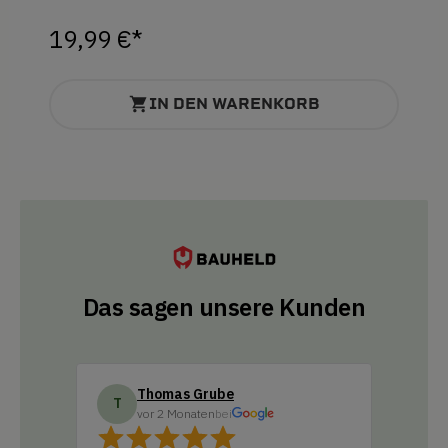
19,99 €*
IN DEN WARENKORB
Das sagen unsere Kunden
Thomas Grube
Do
T
D
vor 2 Monaten
bei
vo