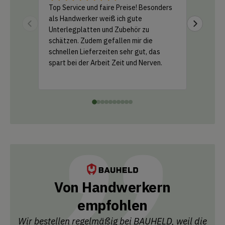
Top Service und faire Preise! Besonders
Ich habe
als Handwerker weiß ich gute
Amazon b
Unterlegplatten und Zubehör zu
geliefer
schätzen. Zudem gefallen mir die
Support 
schnellen Lieferzeiten sehr gut, das
und ein k
spart bei der Arbeit Zeit und Nerven.
einfach 
Leistung
Von Handwerkern
empfohlen
Wir bestellen regelmäßig bei BAUHELD, weil die