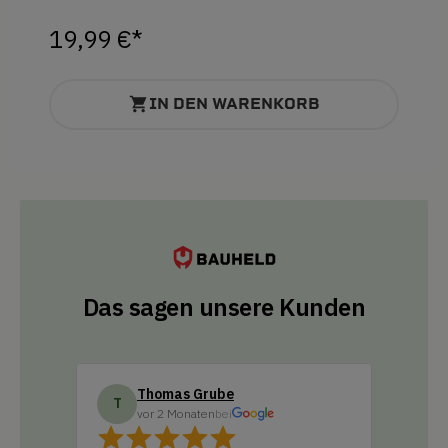
19,99 €*
IN DEN WARENKORB
Das sagen unsere Kunden
Thomas Grube
Do
T
D
vor 2 Monaten
bei
vo