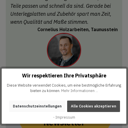
Teile passen und schnell da sind. Gerade bei
Unterlegplatten und Zubehör spart man Zeit,
wenn Qualität und Maße stimmen.
Cornelius Holzarbeiten, Taunusstein
Wir respektieren Ihre Privatsphäre
Diese Website verwendet Cookies, um eine bestmögliche Erfahrung
bieten zu können.
Mehr Informationen ...
Datenschutzeinstellungen
Alle Cookies akzeptieren
Abonniere unseren
- Impressum
Newsletter