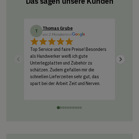
Das sagen unsere Kunden
Thomas Grube
Do
T
D
vor 2 Monaten
bei
vo
Top Service und faire Preise! Besonders
Ich habe
als Handwerker weiß ich gute
Amazon b
Unterlegplatten und Zubehör zu
geliefer
schätzen. Zudem gefallen mir die
Support 
schnellen Lieferzeiten sehr gut, das
und ein k
spart bei der Arbeit Zeit und Nerven.
einfach 
Leistung