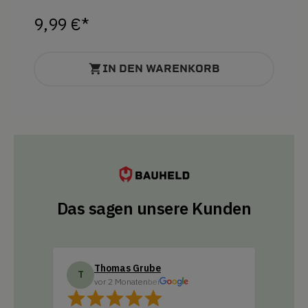
9,99 €*
IN DEN WARENKORB
Das sagen unsere Kunden
Thomas Grube
Do
T
D
vor 2 Monaten
bei
vo