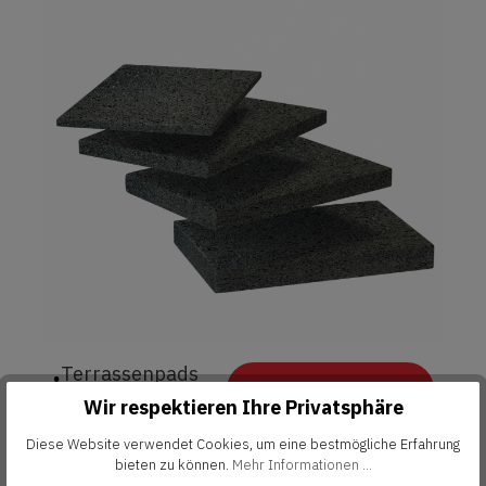
Terrassenpads
i
JETZT KAUFEN
90x60 mm
Wir respektieren Ihre Privatsphäre
Diese Website verwendet Cookies, um eine bestmögliche Erfahrung
bieten zu können.
Mehr Informationen ...