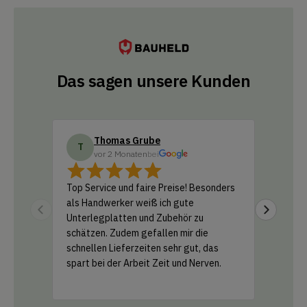
Das sagen unsere Kunden
Thomas Grube
Do
T
D
vor 2 Monaten
bei
vo
Top Service und faire Preise! Besonders
Ich habe
als Handwerker weiß ich gute
Amazon b
Unterlegplatten und Zubehör zu
geliefer
schätzen. Zudem gefallen mir die
Support 
schnellen Lieferzeiten sehr gut, das
und ein k
spart bei der Arbeit Zeit und Nerven.
einfach 
Leistung