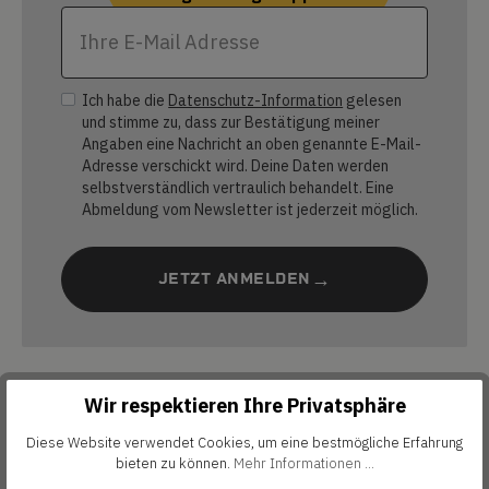
Ich habe die
Datenschutz-Information
gelesen
und stimme zu, dass zur Bestätigung meiner
Angaben eine Nachricht an oben genannte E-Mail-
Adresse verschickt wird. Deine Daten werden
selbstverständlich vertraulich behandelt. Eine
Abmeldung vom Newsletter ist jederzeit möglich.
JETZT ANMELDEN
Wir respektieren Ihre Privatsphäre
Diese Website verwendet Cookies, um eine bestmögliche Erfahrung
bieten zu können.
Mehr Informationen ...