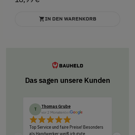
IN DEN WARENKORB
Das sagen unsere Kunden
Thomas Grube
Do
T
D
vor 2 Monaten
bei
vo
Top Service und faire Preise! Besonders
Ich habe
als Handwerker weiß ich gute
Amazon b