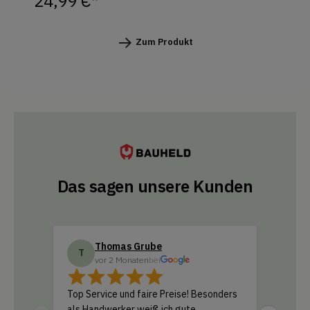
24,99 €*
Zum Produkt
Das sagen unsere Kunden
Thomas Grube
Do
T
D
vor 2 Monaten
bei
vo
Top Service und faire Preise! Besonders
Ich habe
als Handwerker weiß ich gute
Amazon b