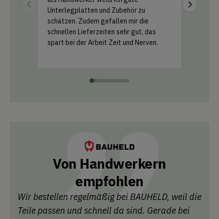
Unterlegplatten und Zubehör zu
geliefer
schätzen. Zudem gefallen mir die
Support 
schnellen Lieferzeiten sehr gut, das
und ein k
spart bei der Arbeit Zeit und Nerven.
einfach 
Leistung
Von Handwerkern
empfohlen
Wir bestellen regelmäßig bei BAUHELD, weil die
Teile passen und schnell da sind. Gerade bei