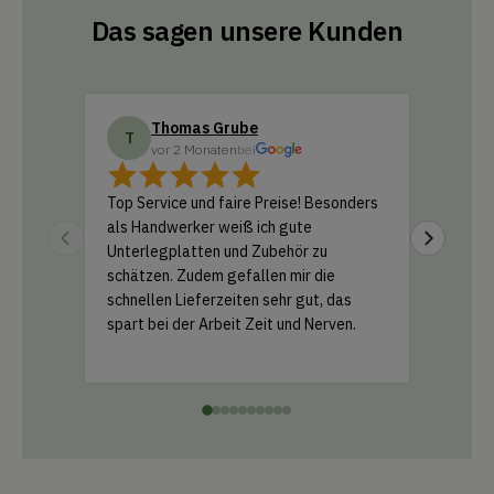
Das sagen unsere Kunden
Thomas Grube
Do
T
D
vor 2 Monaten
bei
vo
Top Service und faire Preise! Besonders
Ich habe
als Handwerker weiß ich gute
Amazon b
Unterlegplatten und Zubehör zu
geliefer
schätzen. Zudem gefallen mir die
Support 
schnellen Lieferzeiten sehr gut, das
und ein k
spart bei der Arbeit Zeit und Nerven.
einfach 
Leistung