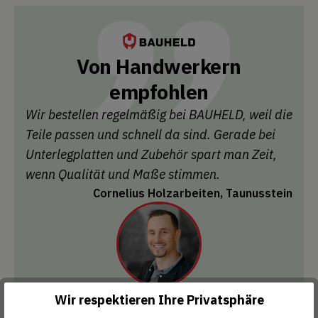
Von Handwerkern
empfohlen
Wir bestellen regelmäßig bei BAUHELD, weil die
Teile passen und schnell da sind. Gerade bei
Unterlegplatten und Zubehör spart man Zeit,
wenn Qualität und Maße stimmen.
Cornelius Holzarbeiten, Taunusstein
Wir respektieren Ihre Privatsphäre