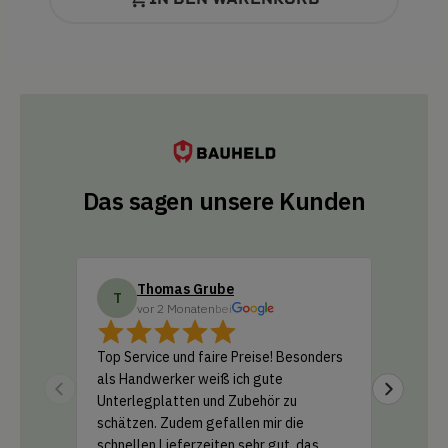
Das sagen unsere Kunden
Thomas Grube
Do
T
D
vor 2 Monaten
bei
vo
Top Service und faire Preise! Besonders
Ich habe
als Handwerker weiß ich gute
Amazon b
Unterlegplatten und Zubehör zu
geliefer
schätzen. Zudem gefallen mir die
Support 
schnellen Lieferzeiten sehr gut, das
und ein k