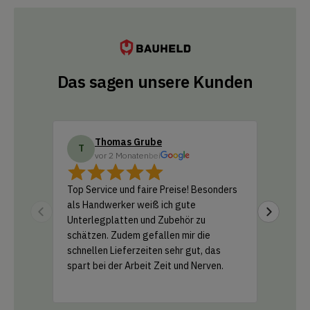
Das sagen unsere Kunden
Thomas Grube
Do
T
D
vor 2 Monaten
bei
vo
Top Service und faire Preise! Besonders
Ich habe
als Handwerker weiß ich gute
Amazon b
Unterlegplatten und Zubehör zu
geliefer
schätzen. Zudem gefallen mir die
Support 
schnellen Lieferzeiten sehr gut, das
und ein k
spart bei der Arbeit Zeit und Nerven.
einfach 
Leistung